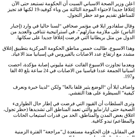
اعلن وزير الصحة الاسباني السبت أن الحكومة تستبعد حتى الآن
إغلاقا جديدا لاحتواء الموجة الثالثة من وباء كوفيد-19 لكنها قد تجيز
للمناطق تقديم موعد حظر التجول.
وقال سلفادور ايلا في مؤتمر صحافي “لسنا حاليا في وارد (إجبار
الناس) على ملازمة منازلهم”، في استراتيجية تتنافى والعديد من
الدول من مثل بريطانيا التي فرضت إغلاقا جديدا على سكانها.
وهذا الاسبوع، طالبت خمس مناطق الحكومة المركزية بتطبيق إغلاق
مشدد مع ارتفاع عدد الاصابات بالفيروس في إسبانيا منذ الاعياد.
وبعدما تجاوزت الاسبوع الفائت عتبة مليوني إصابة مؤكدة، احصت
اسبانيا الجمعة عددا قياسيا من الاصابات في 24 ساعة بلغ 40 الفا
و197.
واضاف ايلا أن “الوضع يثير قلقا بالغا” ولكن “لدينا خبرة ونعرف
كيفية” السيطرة على هذا التفشي.
وترى السلطات أن القيود التي فرضت في إطار حال الطوارىء
الصحية حتى ايار/مايو والتي تعمد المناطق الى تشديدها (حظر تجول،
اغلاق بعض المدن والمناطق، الحد من قدرات استيعاب الحانات
والمطاعم) تبدو كافية.
في المقابل، فإن الحكومة مستعدة ل”مراجعة” الفترة الزمنية