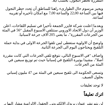
المقررة لحظر التجول، بحسب ايلا.
ويجيز مرسوم حال الطوارىء راهنا للمناطق أن تحدد حظر التجول
فيها بين الساعة 22,00 والساعة 7,00 مع امكان تأخيره أو تقريبه
لساعة.
وبعدما اعلنت شركة فايزر الجمعة تأخيرا في تسليم اللقاحات، اعلن
الوزير أن دول الاتحاد الاوروبي ستتلقى الاسبوع المقبل “56 في المئة
من الجرعات المقررة”، ما يعني 205 آلاف جرعة لاسبانيا.
واوضح أن الاولوية ستعطى لمن تلقوا الجرعة الاولى في بداية حملة
التلقيح ويحتاجون اليوم الى الجرعة الثانية.
واضاف “في الاسبوع التالي، نتوقع تلقي الجرعات التي كانت مقررة
أصلا”، مشيدا بوتيرة التلقيح في إسبانيا حيث تم توزيع سبعين في
المئة من الجرعات.
وتسعى الحكومة الى تلقيح سبعين في المئة من 47 مليون إسباني
بحلول الصيف.
لا توجد تعليقات
اترك تعليقاً
لن يتم نشر عنوان بريدك الإلكتروني.
الحقول الإلزامية مشار إليها بـ