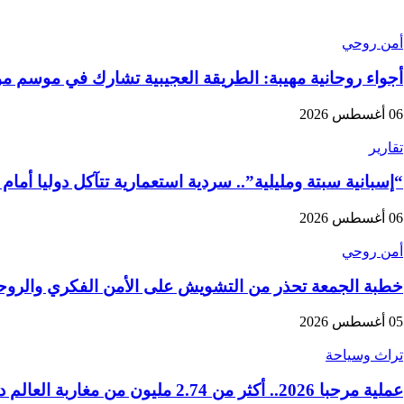
أمن روحي
أجواء روحانية مهيبة: الطريقة العجيبية تشارك في موسم 
06 أغسطس 2026
تقارير
“إسبانية سبتة ومليلية”.. سردية استعمارية تتآكل دوليا أمام
06 أغسطس 2026
أمن روحي
خطبة الجمعة تحذر من التشويش على الأمن الفكري والروح
05 أغسطس 2026
تراث وسياحة
عملية مرحبا 2026.. أكثر من 2.74 مليون من مغاربة العالم دخلوا المملكة