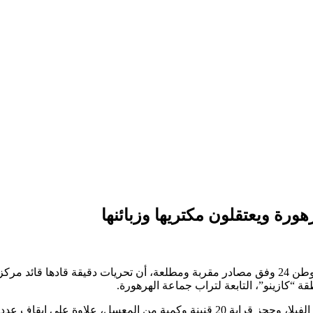
ورة ويعتقلون مكتريها وزبائنها
تنزيلا لقرار حظر التجوال الليلي الذي اتخذته الحكومة، علمنا في موقع وطن 24 وفق مصادر مقربة 
قة “كازينو”، التابعة لتراب جماعة الهرهورة.
قاف عدد من زبناء الفيلا المذكورة.