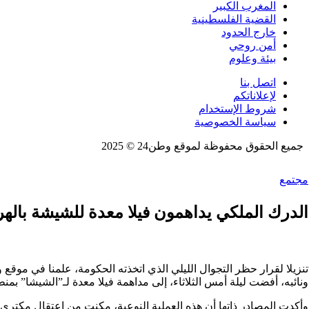
المغرب الكبير
القضية الفلسطينية
خارج الحدود
أمن روحي
بيئة وعلوم
اتصل بنا
لإعلاناتكم
شروط الإستخدام
سياسة الخصوصية
جميع الحقوق محفوظة لموقع وطن24 © 2025
مجتمع
الدرك الملكي يداهمون فيلا معدة للشيشة بالهره
ونائبه، أفضت ليلة أمس الثلاثاء، إلى مداهمة فيلا معدة لـ”الشيشا” بمنط
وأكدت المصادر ذاتها أن هذه العملية النوعية، مكنت من اعتقال مكتري الفيلا، وحجز قرابة 20 قنينة وكمية من المعسل، علاوة على اي