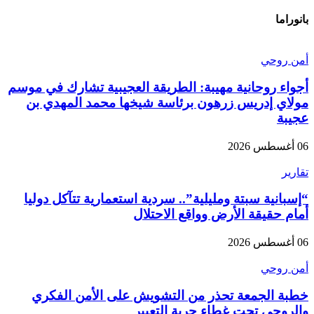
بانوراما
أمن روحي
أجواء روحانية مهيبة: الطريقة العجيبية تشارك في موسم
مولاي إدريس زرهون برئاسة شيخها محمد المهدي بن
عجيبة
06 أغسطس 2026
تقارير
“إسبانية سبتة ومليلية”.. سردية استعمارية تتآكل دوليا
أمام حقيقة الأرض وواقع الاحتلال
06 أغسطس 2026
أمن روحي
خطبة الجمعة تحذر من التشويش على الأمن الفكري
والروحي تحت غطاء حرية التعبير