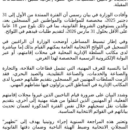
المقبلة.
وأفادت الوزارة في بيان رسمي أن الفترة الممتدة من الأول إلى 31
دجنبر 2025، مخصصة للمواطنات والمواطنين غير المسجلين بعد،
والذين يستوفون الشروط القانونية، بما في ذلك بلوغ سن 18 عاما
على الأقل بحلول 31 مارس 2026، لتقديم طلبات قيدهم في اللوائح.
وفي إطار تبسيط المساطر، أوضحت الوزارة أن الراغبين في
التسجيل في اللوائح الانتخابية العامة يمكنهم القيام بذلك إما مباشرة
لدى مكاتب السلطة الإدارية المحلية في محلات إقامتهم، أو عبر
البوابة الإلكترونية الرسمية المخصصة لهذا الغرض.
أما بالنسبة للغرف المهنية، التي تشمل قطاعات الفلاحة، والتجارة
والصناعة والخدمات، والصناعة التقليدية، والصيد البحري، فقد
ألزمت السلطات المهنيين غير المسجلين بتقديم طلباتهم حصريا لدى
المكاتب الإدارية في المناطق التي يزاولون فيها نشاطهم المهني.
وشدد البيان على ضرورة قيام الناخبين الذين غيروا محلات إقامتهم
الفعلية، أو المهنيين الذين انتقلوا من هيئة مهنية إلى أخرى، بتقديم
طلبات نقل تسجيلهم خلال نفس الفترة المذكورة لضمان تحديث
بياناتهم في القوائم الانتخابية المناسبة.
وتعتبر هذه المراجعة السنوية إجراء روتينيا يهدف إلى “تطهير”
السجلات الانتخابية وضبط الهيئة الناخبة وضمان دقتها القانونية