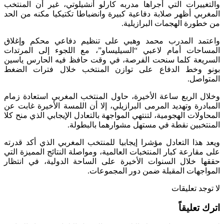
والتغييرات التي أجراها مدربه كارلو أنشيلوتي، غير أن المنتخب
المغربي أظهر صلابة دفاعية كبيرة وانضباطا تكتيكيا مكنه من الحد
من خطورة الهجمات البرازيلية.
واعتمد المدرب محمد وهبي على تنظيم دفاعي محكم وإغلاق
المساحات أمام لاعبي “السيليساو”، مع اللجوء إلى المرتدات
السريعة كلما سنحت الفرصة، في وقت حافظ فيه الحارس ياسين
بونو وخط الدفاع على توازن المنتخب خلال فترات الضغط
المتواصل.
وخلال الربع ساعة الأخيرة، حاول المنتخب المغربي استعادة زمام
المبادرة وتهديد المرمى البرازيلي، إلا أن اللمسة الأخيرة غابت عن
المحاولات الهجومية، لتنتهي المواجهة بالتعادل الإيجابي الذي منح كلا
المنتخبين نقطة في مستهل مشوارهما بالبطولة.
ويعد هذا التعادل مؤشرا إيجابيا للمنتخب المغربي الذي أكد قدرته
على مقارعة كبار المنتخبات العالمية، ومواصلة النتائج المميزة التي
حققها خلال السنوات الأخيرة على الساحة الدولية، في انتظار
المواجهات المقبلة ضمن دور المجموعات.
لا توجد تعليقات
اترك تعليقاً