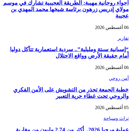
أجواء روحانية مهيبة: الطريقة العجيبية تشارك في موسم
مولاي إدريس زرهون برئاسة شيخها محمد المهدي بن
عجيبة
06 أغسطس 2026
تقارير
“إسبانية سبتة ومليلية”.. سردية استعمارية تتآكل دوليا
أمام حقيقة الأرض وواقع الاحتلال
06 أغسطس 2026
أمن روحي
خطبة الجمعة تحذر من التشويش على الأمن الفكري
والروحي تحت غطاء حرية التعبير
05 أغسطس 2026
تراث وسياحة
عملية مرحبا 2026.. أكثر من 2.74 مليون من مغاربة