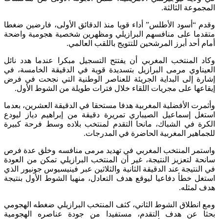
المجموعة الثالثة.
وقدم “أسود الأطلس” أداء قويا منذ الدقائق الأولى، فارضين ضغطا
متقدما على منافسهم البرازيلي ومظهرين شخصية هجومية واضحة
أمام أحد أبرز المرشحين للتتويج باللقب العالمي.
وكاد المنتخب المغربي أن يفتتح التسجيل مبكرا عندما هدد نائل
العيناوي مرمى البرازيل بتسديدة قوية في الدقيقة الخامسة، في
إشارة إلى البداية الجريئة للعناصر الوطنية التي نجحت في فرض
إيقاعها على مجريات اللقاء خلال فترات طويلة من الشوط الأول.
وأثمرت الأفضلية المغربية هدفا مستحقا في الدقيقة العشرين، بعدما
استغل إسماعيل الصيباري تمريرة دقيقة من إبراهيم دياز ليودع
الكرة في الشباك، مانحا التقدم لمنتخب بلاده وسط فرحة كبيرة
للجماهير المغربية الحاضرة في المدرجات.
واستمر المنتخب المغربي في تهديد مرمى منافسه وخلق عدة فرص
سانحة لتعزيز النتيجة، غير أن المنتخب البرازيلي تمكن من العودة
في النتيجة عند الدقيقة الثانية والثلاثين عبر فينيسيوس جونيور الذي
استغل خطأ دفاعيا ليوقع هدف التعادل، منهيا الشوط الأول بنتيجة
هدف لمثله.
ومع انطلاق الشوط الثاني، كثف المنتخب البرازيلي ضغطه الهجومي
بحثا عن هدف التقدم، مستفيدا من جودة عناصره الهجومية