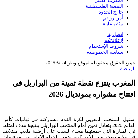
المغرب الكبير
القضية الفلسطينية
خارج الحدود
أمن روحي
بيئة وعلوم
اتصل بنا
لإعلاناتكم
شروط الإستخدام
سياسة الخصوصية
جميع الحقوق محفوظة لموقع وطن24 © 2025
الرياضة
المغرب ينتزع نقطة ثمينة من البرازيل في
افتتاح مشواره بمونديال 2026
استهل المنتخب المغربي لكرة القدم مشاركته في نهائيات كأس
العالم 2026 بتعادل ثمين أمام المنتخب البرازيلي بنتيجة هدف لمثله،
في المباراة التي جمعتهما مساء السبت على أرضية ملعب ميتلايف
في ولاية نيوجيرسي الأمريكية، ضمن الجولة الأولى من منافسات