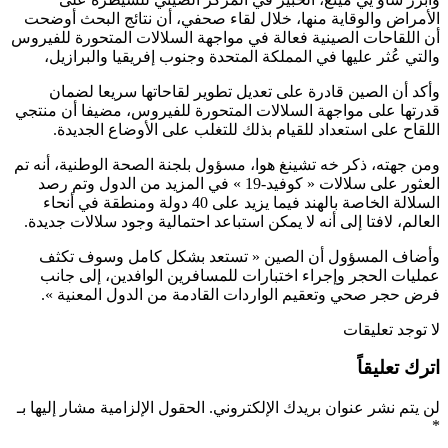
الأمراض والوقاية منها، خلال لقاء صحفي، أن نتائج البحث أوضحت
أن اللقاحات الصينية فعالة في مواجهة السلالات المتحورة للفيروس
والتي عُثر عليها في المملكة المتحدة وجنوب إفريقيا والبرازيل،
وأكد أن الصين قادرة على تعديل تطوير لقاحاتها سريعا لضمان
قدرتها على مواجهة السلالات المتحورة للفيروس، مضيفا أن منتجي
اللقاح على استعداد للقيام بذلك للتغلب على الأوضاع الجديدة.
ومن جهته، ذكر خه تشينغ هوا، مسؤول بلجنة الصحة الوطنية، أنه تم
العثور على سلالات « كوفيد-19 » في المزيد من الدول وتم رصد
السلالة الخاصة بالهند فيما يزيد على 40 دولة ومنطقة في أنحاء
العالم، لافتا إلى أنه لا يمكن استباعد احتمالية وجود سلالات جديدة.
وأضاف المسؤول أن الصين « تستعد بشكل كامل وسوف تكثف
عمليات الحجر وإجراء اختبارات للمسافرين الوافدين، إلى جانب
فرض حجر صحي وتعقيم الواردات القادمة من الدول المعنية ».
لا توجد تعليقات
اترك تعليقاً
لن يتم نشر عنوان بريدك الإلكتروني.
الحقول الإلزامية مشار إليها بـ
*