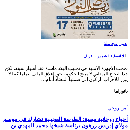
بدون مجاملة
لا لتغطية الشمس بالغربال
نجحت الأجهزة الأمنية في تجنيب البلاد مأساة عند أسوار سبتة، لكن
هذا النجاح الميداني لا يمنح الحكومة حق إغلاق الملف، تماما كما لا
يبرر للأحزاب الركون إلى صمتها المعتاد أمام…
بانوراما
أمن روحي
أجواء روحانية مهيبة: الطريقة العجيبية تشارك في موسم
مولاي إدريس زرهون برئاسة شيخها محمد المهدي بن