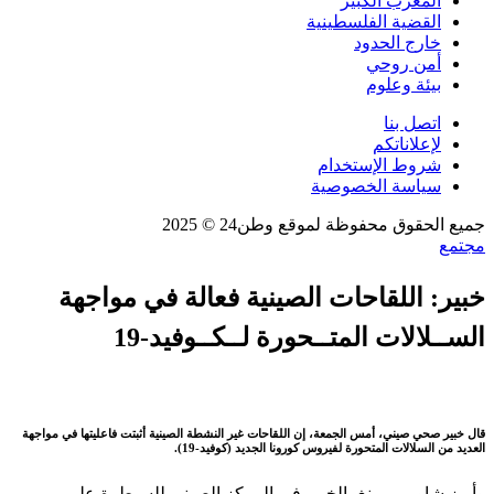
المغرب الكبير
القضية الفلسطينية
خارج الحدود
أمن روحي
بيئة وعلوم
اتصل بنا
لإعلاناتكم
شروط الإستخدام
سياسة الخصوصية
جميع الحقوق محفوظة لموقع وطن24 © 2025
مجتمع
خبير: اللقاحات الصينية فعالة في مواجهة
الســلالات المتــحورة لــكــوفيد-19
قال خبير صحي صيني، أمس الجمعة، إن اللقاحات غير النشطة الصينية أثبتت فاعليتها في مواجهة
العديد من السلالات المتحورة لفيروس كورونا الجديد (كوفيد-19).
وأبرز شاو يي مينغ، الخبير في المركز الصيني للسيطرة على