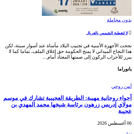
بدون مجاملة
لا لتغطية الشمس بالغربال
نجحت الأجهزة الأمنية في تجنيب البلاد مأساة عند أسوار سبتة، لكن
هذا النجاح الميداني لا يمنح الحكومة حق إغلاق الملف، تماما كما لا
يبرر للأحزاب الركون إلى صمتها المعتاد أمام…
بانوراما
أمن روحي
أجواء روحانية مهيبة: الطريقة العجيبية تشارك في موسم
مولاي إدريس زرهون برئاسة شيخها محمد المهدي بن
عجيبة
06 أغسطس 2026