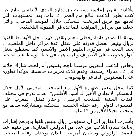
وأفادت تقارير إعلامية إسبانية بأن إدارة النادي الأندلسي تتابع عن
كثب تطور اللاعب البالغ من العمر 21 عاما، بعد المستويات التي
قدمها مع فريق أندرلخت البلجيكي خلال الموسم الماضي، والتي
جعلته من بين أبرز المواهب الصاعدة في البطولة البلجيكية.
ووفقا للمصادر ذاتها، يحظى معمر بتقدير كبير داخل الأوساط الفنية
لريال بيتيس بفضل قدرته على شغل عدة مراكز داخل الملعب، إذ
يجيد اللعب في مركزي الظهير الأيمن والأيسر، كما يستطيع شغل
أدوار هجومية على الأطراف والمساهمة في خط الوسط عند الحاجة.
وخاض اللاعب المغربي موسما ناجحا بقميص أندرلخت، شارك خلاله
في 32 مباراة رسمية، وقدم ثلاث تمريرات حاسمة، مؤكدا تطوره
على المستويين الدفاعي والهجومي.
كما سجل معمر ظهوره الأول مع المنتخب المغربي الأول خلال
المعسكر الإعدادي الأخير لـ”أسود الأطلس”، بعدما تدرج في مختلف
الفئات السنية للمنتخب الوطني، واختار تمثيل المغرب على
المستوى الدولي رغم حمله الجنسية البلجيكية ومشاركته سابقا مع
منتخب بلجيكا لأقل من 17 عاما.
وأشارت التقارير إلى أن مسؤولي ريال بيتيس تلقوا بدورهم إشارات
إيجابية بشأن اللاعب من عدد من الدوليين المغاربة، من بينهم عبد
الصمد الزلزولي وسفيان أمرابط، اللذان يوجدان رفقة المنتخب