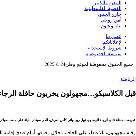
المغرب الكبير
القضية الفلسطينية
خارج الحدود
أمن روحي
بيئة وعلوم
اتصل بنا
لإعلاناتكم
شروط الإستخدام
سياسة الخصوصية
جميع الحقوق محفوظة لموقع وطن24 © 2025
الرياضة
قبل الكلاسيكو…مجهولون يخربون حافلة الرجاء 
تعرضت حافلة نادي الرجاء البيضاوي قبيل ربع نهائي كأس العرش، الذي سيقام الليلة على ملعب مولاي ع
وقام مجهولون، بالاعتداء على الحافلة، خلال وقوفها أمام فندق إقامة ال