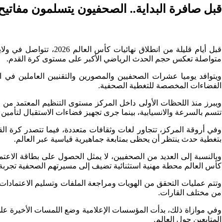
قبل صافرة البداية.. الصحفيون يتسلمون مفاتيح ال
قبل أيام قليلة من انط
متواصلة تعكس حجم الحدث الرياضي الأكبر على مستوى كرة القدم.
ويتوافد يوميا عشرات الصحفيين والمصورين والتقنيين العاملين في ا
الفضاءات المخصصة للتغطية الصحفية.
ويبرز منذ اللحظات الأولى داخل المركز مستوى التنظيم المعتمد م
تتسم بالسرعة والانسيابية، بينما جرى تجهيز فضاءات الاستقبال لتأمين
وفي أروقة المركز، تتجاور لغات وثقافات متعددة، فيما تتصدر كرة الق
بتغطية حدث ينتظر أن يحظى بمتابعة جماهيرية قياسية عبر العالم.
وبالنسبة إلى العديد من الصحفيين، لا يمثل الحصول على بطاقة الاعتم
كأس العالم محطة مهنية استثنائية تضيف إلى مسيرتهم الصحفية تجربة 
وتتم عمليات التحقق من الهويات ومراجعة الملفات وتسليم الاعتمادات
من مختلف القارات.
وفي موازاة ذلك، بدأت المؤسسات الإعلامية وضع اللمسات الأخيرة على خ
المتابعين حول العالم.