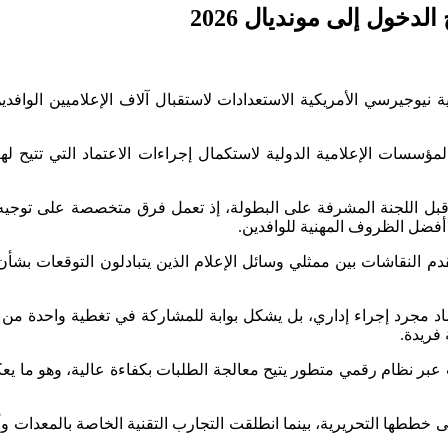
دخول إلى مونديال 2026
لاق نهائيات كأس العالم 2026، تتواصل في ولاية نيوجيرسي الأمريكية الاستعدادات لاستقبال
لمؤسسات الإعلامية الدولية لاستكمال إجراءات الاعتماد التي تتيح
ن قبل اللجنة المشرفة على البطولة، إذ تعمل فرق متخصصة على توج
 أفضل الظروف المهنية للوافدين.
دم النقاشات بين ممثلي وسائل الإعلام الذين يتبادلون التوقعات بشأ
اد مجرد إجراء إداري، بل يشكل بوابة للمشاركة في تغطية واحدة من أ
فريدة.
 عبر نظام رقمي متطور يتيح معالجة الطلبات بكفاءة عالية، وهو ما ي
ططها التحريرية، بينما انطلقت التجارب التقنية الخاصة بالمعدات وأج