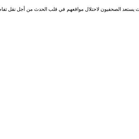
وعد ضربة البداية، يتحول مركز الاعتماد في نيوجيرسي إلى نقطة انطلاق فعلية للرحلة الإعلامية الخاصة بكأس العالم 2026، حيث يستعد الصحفيون لاحتلال مواقعهم في قلب الحدث من أجل ن