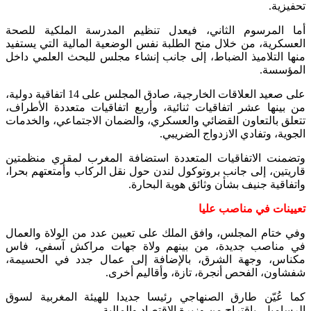
تحفيزية.
أما المرسوم الثاني، فيعدل تنظيم المدرسة الملكية للصحة
العسكرية، من خلال منح الطلبة نفس الوضعية المالية التي يستفيد
منها التلاميذ الضباط، إلى جانب إنشاء مجلس للبحث العلمي داخل
المؤسسة.
على صعيد العلاقات الخارجية، صادق المجلس على 14 اتفاقية دولية،
من بينها عشر اتفاقيات ثنائية، وأربع اتفاقيات متعددة الأطراف،
تتعلق بالتعاون القضائي والعسكري، والضمان الاجتماعي، والخدمات
الجوية، وتفادي الازدواج الضريبي.
وتضمنت الاتفاقيات المتعددة استضافة المغرب لمقري منظمتين
قاريتين، إلى جانب بروتوكول لندن حول نقل الركاب وأمتعتهم بحرا،
واتفاقية جنيف بشأن وثائق هوية البحارة.
تعيينات في مناصب عليا
وفي ختام المجلس، وافق الملك على تعيين عدد من الولاة والعمال
في مناصب جديدة، من بينهم ولاة جهات مراكش آسفي، فاس
مكناس، وجهة الشرق، بالإضافة إلى عمال جدد في الحسيمة،
شفشاون، الفحص أنجرة، تازة، وأقاليم أخرى.
كما عُيّن طارق الصنهاجي رئيسا جديدا للهيئة المغربية لسوق
الرساميل، باقتراح من وزيرة الاقتصاد والمالية.