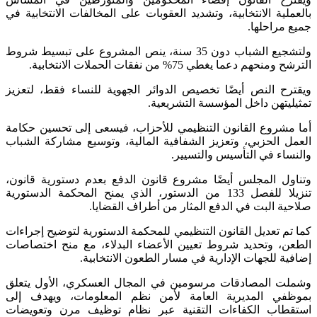
بالعملية الانتخابية، وتشديد العقوبات على المخالفات الانتخابية في
جميع مراحلها.
ولتشجيع الشباب دون 35 سنة، ينص المشروع على تبسيط شروط
الترشح ومنحهم دعما يغطي 75% من نفقات الحملات الانتخابية.
ويقترح النص أيضًا تخصيص الدوائر الجهوية للنساء فقط، لتعزيز
تمثيليتهن داخل المؤسسة التشريعية.
أما مشروع القانون التنظيمي للأحزاب، فيسعى إلى تحسين حكامة
العمل الحزبي، وتعزيز الشفافية المالية، وتوسيع مشاركة الشباب
والنساء في التأسيس والتسيير.
وتناول المجلس أيضًا مشروع قانون الدفع بعدم دستورية قانون،
تنزيلا للفصل 133 من الدستور، الذي يمنح المحكمة الدستورية
صلاحية البت في الدفع المثار من أطراف القضايا.
كما تم تعديل القانون التنظيمي للمحكمة الدستورية لتوضيح إجراءات
الطعن، وتحديد شروط تعيين الأعضاء البدلاء، مع منح اختصاصات
إضافية للجهات الإدارية في مسار الطعون الانتخابية.
وشملت المصادقات مرسومين في المجال العسكري، الأول يتعلق
بموظفي المديرية العامة لأمن نظم المعلومات، ويهدف إلى
استقطاب الكفاءات التقنية عبر نظام توظيف مرن وتعويضات