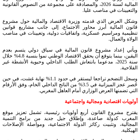
المالية لسنة 2026، والمصادقة على مجموعة من النصوص القانونية
والتعيينات في مناصب عليا.
وشكل العرض الذي قدمته وزيرة الاقتصاد والمالية حول مشروع
قانون المالية أبرز محاور الاجتماع، إلى جانب مشاريع قوانين
تنظيمية ومراسيم عسكرية، واتفاقيات دولية، وتعيينات في مناصب
الولاة والعمال.
ويأتي إعداد مشروع قانون المالية في سياق دولي يتسم بعدم
اليقين، بينما يتوقع أن يحقق الاقتصاد الوطني نموا بنسبة 4.8% خلال
سنة 2025، مدعوما بانتعاش الطلب الداخلي وحيوية الأنشطة غير
الفلاحية.
وسجل التضخم تراجعا ليستقر في حدود 1.1% نهاية غشت، في حين
حُصر عجز الميزانية في 3.5% من الناتج الداخلي الخام، وفق الأرقام
التي تضمنها العرض الوزاري أمام العاهل المغربي.
أولويات اقتصادية ومجالية واجتماعية
يقترح مشروع القانون أربع أولويات رئيسية، تشمل تعزيز موقع
المغرب كدولة صاعدة، وإطلاق جيل جديد من برامج التنمية
المجالية، وتثبيت ركائز الدولة الاجتماعية، ومواصلة الإصلاحات
الهيكلية.