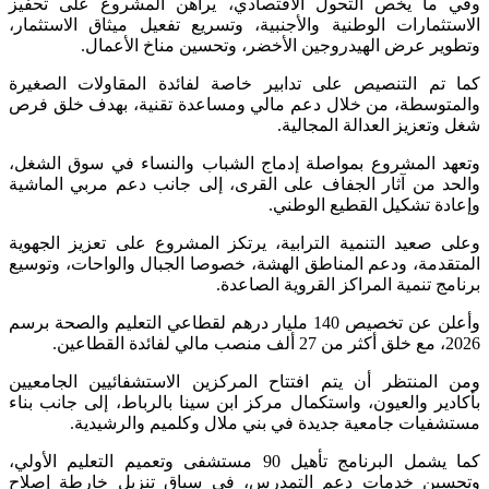
وفي ما يخص التحول الاقتصادي، يراهن المشروع على تحفيز
الاستثمارات الوطنية والأجنبية، وتسريع تفعيل ميثاق الاستثمار،
وتطوير عرض الهيدروجين الأخضر، وتحسين مناخ الأعمال.
كما تم التنصيص على تدابير خاصة لفائدة المقاولات الصغيرة
والمتوسطة، من خلال دعم مالي ومساعدة تقنية، بهدف خلق فرص
شغل وتعزيز العدالة المجالية.
وتعهد المشروع بمواصلة إدماج الشباب والنساء في سوق الشغل،
والحد من آثار الجفاف على القرى، إلى جانب دعم مربي الماشية
وإعادة تشكيل القطيع الوطني.
وعلى صعيد التنمية الترابية، يرتكز المشروع على تعزيز الجهوية
المتقدمة، ودعم المناطق الهشة، خصوصا الجبال والواحات، وتوسيع
برنامج تنمية المراكز القروية الصاعدة.
وأعلن عن تخصيص 140 مليار درهم لقطاعي التعليم والصحة برسم
2026، مع خلق أكثر من 27 ألف منصب مالي لفائدة القطاعين.
ومن المنتظر أن يتم افتتاح المركزين الاستشفائيين الجامعيين
بأكادير والعيون، واستكمال مركز ابن سينا بالرباط، إلى جانب بناء
مستشفيات جامعية جديدة في بني ملال وكلميم والرشيدية.
كما يشمل البرنامج تأهيل 90 مستشفى وتعميم التعليم الأولي،
وتحسين خدمات دعم التمدرس، في سياق تنزيل خارطة إصلاح