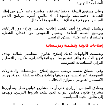
المنظومة التربوية.
وعلى مستوى الدولة الاجتماعية، تقرر مواصلة دعم الأسر في إطار
الحماية الاجتماعية، واستهداف 4 ملايين أسرة ببرنامج الدعم
المباشر، مع رفع قيمة الإعانات الشهرية للأطفال.
ويشمل المشروع أيضا تفعيل إعانات اليتامى ونزلاء دور الرعاية،
وتوسيع أنظمة التقاعد، وتعميم التعويض عن فقدان الشغل،
واستمرار دعم اقتناء السكن الرئيسي.
إصلاحات قانونية وتنظيمية ومؤسساتية
وتضمنت الأولويات كذلك إصلاح القانون التنظيمي للمالية بهدف
تعزيز الحكامة والنجاعة، وربط الميزانية بالأهداف، وتكريس التوطين
الترابي للسياسات العمومية.
وفي السياق نفسه، يرتقب تسريع إصلاح المؤسسات والمقاولات
العمومية، عبر تحسين مردوديتها وإعادة هيكلة محفظة الدولة، وربط
الاستثمار العمومي بالتوازن المجالي.
وصادق المجلس الوزاري على أربعة مشاريع قوانين تنظيمية، أبرزها
مشروع قانون مجلس النواب الذي يشدد شروط الترشح، ويهدف
إلى تخليق الحياة السياسية.
ويقترح القانون إقصاء المحكومين والمتورطين في المساس