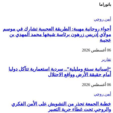
بانوراما
أمن روحي
أجواء روحانية مهيبة: الطريقة العجيبية تشارك في موسم
مولاي إدريس زرهون برئاسة شيخها محمد المهدي بن
عجيبة
06 أغسطس 2026
تقارير
“إسبانية سبتة ومليلية”.. سردية استعمارية تتآكل دوليا
أمام حقيقة الأرض وواقع الاحتلال
06 أغسطس 2026
أمن روحي
خطبة الجمعة تحذر من التشويش على الأمن الفكري
والروحي تحت غطاء حرية التعبير