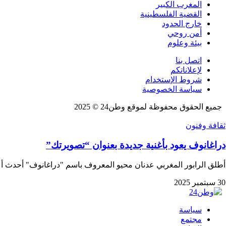
المغرب الكبير
القضية الفلسطينية
خارج الحدود
أمن روحي
بيئة وعلوم
اتصل بنا
لإعلاناتكم
شروط الإستخدام
سياسة الخصوصية
جميع الحقوق محفوظة لموقع وطن24 © 2025
ثقافة وفنون
دراغانوف يعود بأغنية جديدة بعنوان “تصويرتك”
أطلق الرابور المغربي عدنان محيو المعروف باسم "دراغانوف" أحدث أ
30 سبتمبر 2025
سياسة
مجتمع