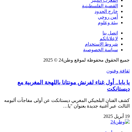
المغرب الكبير
القضية الفلسطينية
خارج الحدود
أمن روحي
بيئة وعلوم
اتصل بنا
لإعلاناتكم
شروط الإستخدام
سياسة الخصوصية
جميع الحقوق محفوظة لموقع وطن24 © 2025
ثقافة وفنون
يا بابا.. أول غناء لفرنش مونتانا باللهجة المغربية مع
ديستانكت
كشف الفنان البلجيكي المغربي ديستانكت عن أولى مفاجآت ألبومه
الثالث عبر أغنية جديدة بعنوان "يا…
19 أبريل 2025