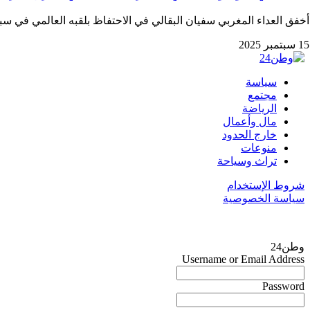
أخفق العداء المغربي سفيان البقالي في الاحتفاظ بلقبه العالمي في سباق 3000 متر موانع لل
15 سبتمبر 2025
سياسة
مجتمع
الرياضة
مال وأعمال
خارج الحدود
منوعات
تراث وسياحة
شروط الإستخدام
سياسة الخصوصية
وطن24
Username or Email Address
Password