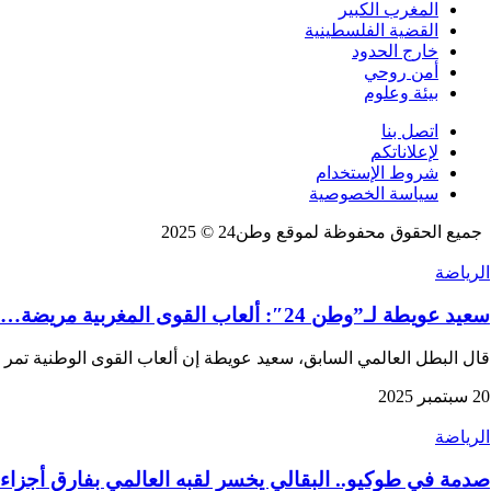
المغرب الكبير
القضية الفلسطينية
خارج الحدود
أمن روحي
بيئة وعلوم
اتصل بنا
لإعلاناتكم
شروط الإستخدام
سياسة الخصوصية
جميع الحقوق محفوظة لموقع وطن24 © 2025
الرياضة
سعيد عويطة لـ”وطن 24″: ألعاب القوى المغربية مريضة… والبقالي قلبها النابض
قال البطل العالمي السابق، سعيد عويطة إن ألعاب القوى الوطنية تمر 
20 سبتمبر 2025
الرياضة
صدمة في طوكيو.. البقالي يخسر لقبه العالمي بفارق أجزاء م