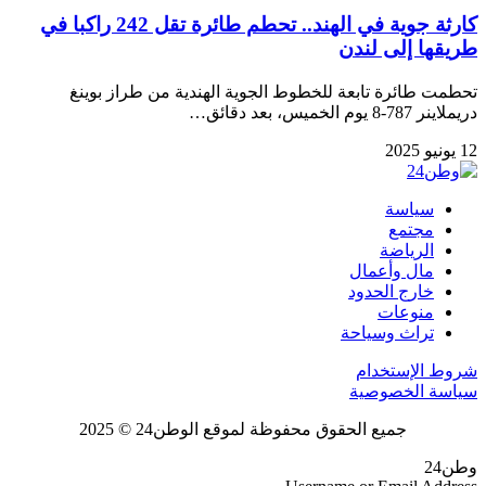
كارثة جوية في الهند.. تحطم طائرة تقل 242 راكبا في
طريقها إلى لندن
تحطمت طائرة تابعة للخطوط الجوية الهندية من طراز بوينغ
دريملاينر 787-8 يوم الخميس، بعد دقائق…
12 يونيو 2025
سياسة
مجتمع
الرياضة
مال وأعمال
خارج الحدود
منوعات
تراث وسياحة
شروط الإستخدام
سياسة الخصوصية
جميع الحقوق محفوظة لموقع الوطن24 © 2025
وطن24