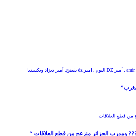
?? ومدرب الجزائر منزعج من قطع العلاقات “