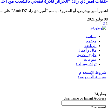
حلقات أمير دي زاد: “الجزائر قادرة تضحي بالشعب من أجل ال
اشتهر أمير بوخرص، أو المعروف باسم “أمير دي زاد Amir DZ” على منصات التواصل الاجتماعي…
08 يوليو 2021
2
1
سياسة
مجتمع
الرياضة
مال وأعمال
خارج الحدود
منوعات
تراث وسياحة
شروط الإستخدام
سياسة الخصوصية
وطن24
Username or Email Address
Password