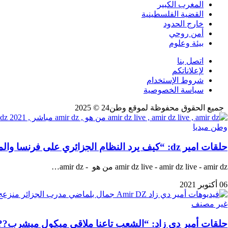
المغرب الكبير
القضية الفلسطينية
خارج الحدود
أمن روحي
بيئة وعلوم
اتصل بنا
لإعلاناتكم
شروط الإستخدام
سياسة الخصوصية
جميع الحقوق محفوظة لموقع وطن24 © 2025
وطن ميديا
حلقات امير dz: “كيف يرد النظام الجزائري على فرنسا والمغرب”
amir dz live - amir dz live - amir dz من هو - amir dz…
06 أكتوبر 2021
غير مصنف
حلقات أمير دي زاد: “الشعب تاعنا ملاقي ميكول ميشرب??