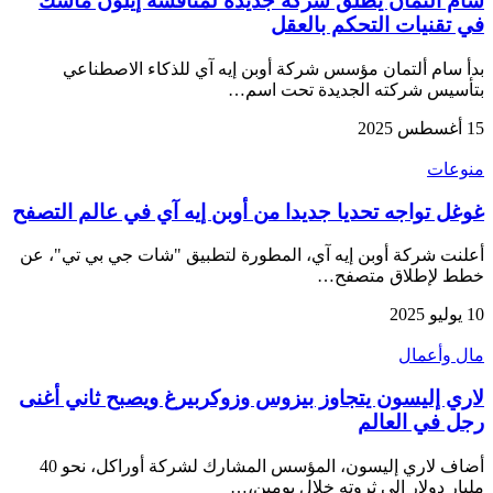
سام ألتمان يطلق شركة جديدة لمنافسة إيلون ماسك
في تقنيات التحكم بالعقل
بدأ سام ألتمان مؤسس شركة أوبن إيه آي للذكاء الاصطناعي
بتأسيس شركته الجديدة تحت اسم…
15 أغسطس 2025
منوعات
غوغل تواجه تحديا جديدا من أوبن إيه آي في عالم التصفح
أعلنت شركة أوبن إيه آي، المطورة لتطبيق "شات جي بي تي"، عن
خطط لإطلاق متصفح…
10 يوليو 2025
مال وأعمال
لاري إليسون يتجاوز بيزوس وزوكربيرغ ويصبح ثاني أغنى
رجل في العالم
أضاف لاري إليسون، المؤسس المشارك لشركة أوراكل، نحو 40
مليار دولار إلى ثروته خلال يومين،…