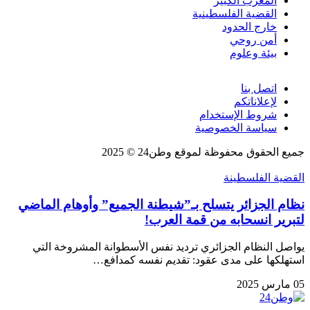
المغرب الكبير
القضية الفلسطينية
خارج الحدود
أمن روحي
بيئة وعلوم
اتصل بنا
لإعلاناتكم
شروط الإستخدام
سياسة الخصوصية
جميع الحقوق محفوظة لموقع وطن24 © 2025
القضية الفلسطينة
نظام الجزائر يتسلح بـ”شيطنة الجميع” وأوهام الماضي
لتبرير انسحابه من قمة العرب!
يواصل النظام الجزائري ترديد نفس الأسطوانة المشروخة التي
استهلكها على مدى عقود: تقديم نفسه كمدافع…
05 مارس 2025