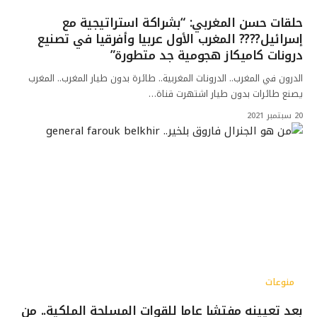
حلقات حسن المغربي: “بشراكة استراتيجية مع
إسرائيل???? المغرب الأول عربيا وأفرقيا في تصنيع
درونات كاميكاز هجومية جد متطورة”
الدرون في المغرب.. الدرونات المغربية.. طائرة بدون طيار المغرب.. المغرب
يصنع طائرات بدون طيار اشتهرت قناة…
20 سبتمبر 2021
منوعات
بعد تعيينه مفتشا عاما للقوات المسلحة الملكية.. من