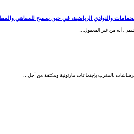
الحمامات والنوادي الرياضية، في حين يمسح للمقاهي والمط
راهيمي، أنه من غير المعقول…
والرشاشات بالمغرب بإجتماعات مارثونية ومكثفة من أجل…