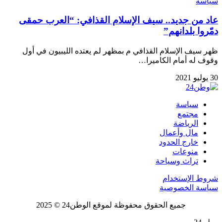
سياسة
عاد من جديد.. سيف الإسلام القذافي: “العرب حمقى
دمّروا بلدانهم”
ظهر سيف الإسلام القذافي م بمظهر لم يعتده الليبيون في أول
وقوف له أمام الكاميرا…
30 يوليو 2021
سياسة
مجتمع
الرياضة
مال وأعمال
خارج الحدود
منوعات
تراث وسياحة
شروط الإستخدام
سياسة الخصوصية
جميع الحقوق محفوظة لموقع الوطن24 © 2025