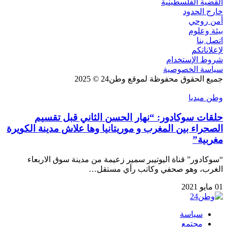
القضية الفلسطينية
خارج الحدود
أمن روحي
بيئة وعلوم
اتصل بنا
لإعلاناتكم
شروط الإستخدام
سياسة الخصوصية
جميع الحقوق محفوظة لموقع وطن24 © 2025
وطن ميديا
حلقات سوكادور: “نهار الحسن الثاني قبل تقسيم
الصحراء بين المغرب و موريتانيا وها علاش مدينة الكويرة
مغربية”
“سوكادور” قناة اليوتيبر سمير زعيمة من مدينة سوق الاربعاء
الغرب، وهو صحفي وكاتب رأي مستقل…
01 مايو 2021
سياسة
مجتمع