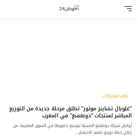
عالم المحركات
“غلوبال تشاينز موتور” تطلق مرحلة جديدة من التوزيع
المباشر لمنتجات “دونغفنغ” في المغرب
تُواصل شركة دونغفنغ الصينية توسيع حضورها في السوق المغربية، من
خلال خطة توزيع تعتمد الانتشار…