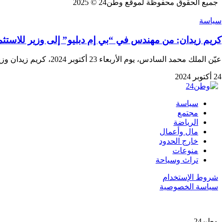
جميع الحقوق محفوظة لموقع وطن24 © 2025
سياسة
كريم زيدان: من مهندس في “بي إم دبليو” إلى وزير للاستث
عيّن الملك محمد السادس، يوم الأربعاء 23 أكتوبر 2024، كريم زيدان وزيراً منتدباً مكلفاً بالاستثمار…
24 أكتوبر 2024
سياسة
مجتمع
الرياضة
مال وأعمال
خارج الحدود
منوعات
تراث وسياحة
شروط الإستخدام
سياسة الخصوصية
وطن24