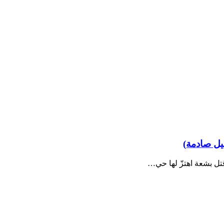
صيل صادمة)
تل بشعة اهتزّ لها حي…