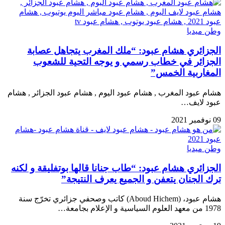
وطن ميديا
الجزائري هشام عبود: “ملك المغرب يتجاهل عصابة
الجزائر في خطاب رسمي و يوجه التحية للشعوب
المغاربية الخمس”
هشام عبود المغرب , هشام عبود اليوم , هشام عبود الجزائر , هشام
عبود لايف…
09 نوفمبر 2021
وطن ميديا
الجزائري هشام عبود: “طاب جنانا قالها بوتفليقة و لكنه
ترك الجنان يتعفن و الجميع يعرف النتيجة”
هشام عبود، (Aboud Hichem) كاتب وصحفي جزائري تخرّج سنة
1978 من معهد العلوم السياسية و الإعلام بجامعة…