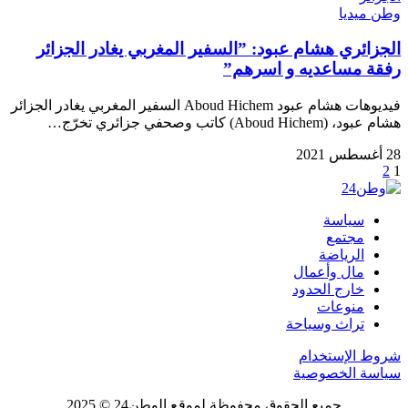
وطن ميديا
الجزائري هشام عبود: ”السفير المغربي يغادر الجزائر
رفقة مساعديه و اسرهم”
فيديوهات هشام عبود Aboud Hichem السفير المغربي يغادر الجزائر
هشام عبود، (Aboud Hichem) كاتب وصحفي جزائري تخرّج…
28 أغسطس 2021
2
1
سياسة
مجتمع
الرياضة
مال وأعمال
خارج الحدود
منوعات
تراث وسياحة
شروط الإستخدام
سياسة الخصوصية
جميع الحقوق محفوظة لموقع الوطن24 © 2025