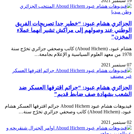
19 سبتمبر 2021
وطن ميديا
الجزائري هشام عبود: “خطير جدا تصريحات الفريق
الوطني عند وصولهم إلى مراكش تشير أنهما عملاء
المخزن”
هشام عبود، (Aboud Hichem) كاتب وصحفي جزائري تخرّج سنة
1978 من معهد العلوم السياسية و الإعلام بجامعة…
07 سبتمبر 2021
غير مصنف
الجزائري هشام عبود: “جرائم اقترفها العسكر ضد
الشعب بشهادة صف ضابط قديم”
فيديوهات هشام عبود Aboud Hichem جرائم اقترفها العسكر هشام
عبود، (Aboud Hichem) كاتب وصحفي جزائري تخرّج سنة…
02 سبتمبر 2021