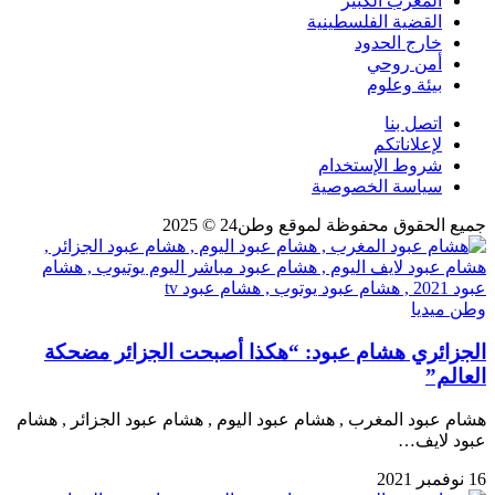
المغرب الكبير
القضية الفلسطينية
خارج الحدود
أمن روحي
بيئة وعلوم
اتصل بنا
لإعلاناتكم
شروط الإستخدام
سياسة الخصوصية
جميع الحقوق محفوظة لموقع وطن24 © 2025
وطن ميديا
الجزائري هشام عبود: “هكذا أصبحت الجزائر مضحكة
العالم”
هشام عبود المغرب , هشام عبود اليوم , هشام عبود الجزائر , هشام
عبود لايف…
16 نوفمبر 2021