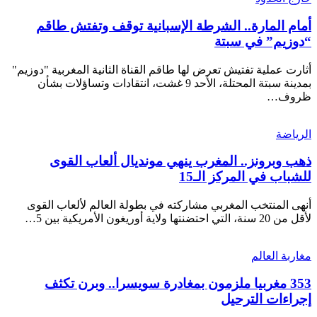
أمام المارة.. الشرطة الإسبانية توقف وتفتش طاقم
“دوزيم” في سبتة
أثارت عملية تفتيش تعرض لها طاقم القناة الثانية المغربية "دوزيم"
بمدينة سبتة المحتلة، الأحد 9 غشت، انتقادات وتساؤلات بشأن
ظروف…
الرياضة
ذهب وبرونز.. المغرب ينهي مونديال ألعاب القوى
للشباب في المركز الـ15
أنهى المنتخب المغربي مشاركته في بطولة العالم لألعاب القوى
لأقل من 20 سنة، التي احتضنتها ولاية أوريغون الأمريكية بين 5…
مغاربة العالم
353 مغربيا ملزمون بمغادرة سويسرا.. وبرن تكثف
إجراءات الترحيل