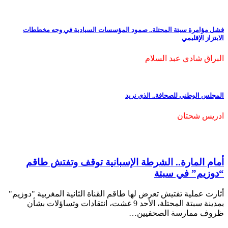
فشل مؤامرة سبتة المحتلة.. صمود المؤسسات السيادية في وجه مخططات
الابتزاز الإقليمي
البراق شادي عبد السلام
المجلس الوطني للصحافة.. الذي نريد
ادريس شحتان
أمام المارة.. الشرطة الإسبانية توقف وتفتش طاقم
“دوزيم” في سبتة
أثارت عملية تفتيش تعرض لها طاقم القناة الثانية المغربية "دوزيم"
بمدينة سبتة المحتلة، الأحد 9 غشت، انتقادات وتساؤلات بشأن
ظروف ممارسة الصحفيين…