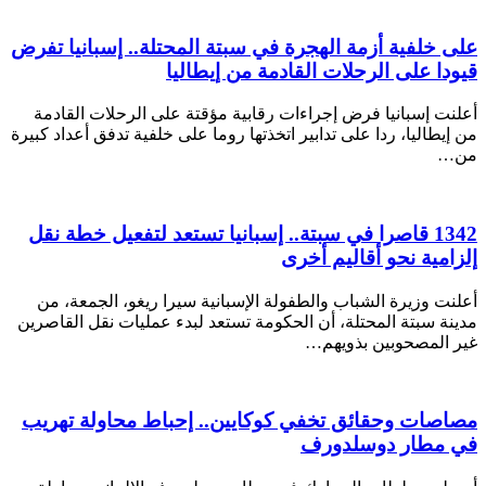
على خلفية أزمة الهجرة في سبتة المحتلة.. إسبانيا تفرض
قيودا على الرحلات القادمة من إيطاليا
أعلنت إسبانيا فرض إجراءات رقابية مؤقتة على الرحلات القادمة
من إيطاليا، ردا على تدابير اتخذتها روما على خلفية تدفق أعداد كبيرة
من…
1342 قاصرا في سبتة.. إسبانيا تستعد لتفعيل خطة نقل
إلزامية نحو أقاليم أخرى
أعلنت وزيرة الشباب والطفولة الإسبانية سيرا ريغو، الجمعة، من
مدينة سبتة المحتلة، أن الحكومة تستعد لبدء عمليات نقل القاصرين
غير المصحوبين بذويهم…
مصاصات وحقائق تخفي كوكايين.. إحباط محاولة تهريب
في مطار دوسلدورف