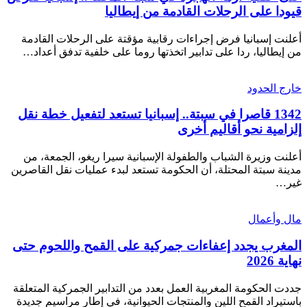
قيودا على الرحلات القادمة من إيطاليا
أعلنت إسبانيا فرض إجراءات رقابية مؤقتة على الرحلات القادمة
من إيطاليا، ردا على تدابير اتخذتها روما على خلفية تدفق أعداد…
خارج الحدود
1342 قاصرا في سبتة.. إسبانيا تستعد لتفعيل خطة نقل
إلزامية نحو أقاليم أخرى
أعلنت وزيرة الشباب والطفولة الإسبانية سيرا ريغو، الجمعة، من
مدينة سبتة المحتلة، أن الحكومة تستعد لبدء عمليات نقل القاصرين
غير…
مال وأعمال
المغرب يجدد إعفاءات جمركية على القمح واللحوم حتى
نهاية 2026
جددت الحكومة المغربية العمل بعدد من التدابير الجمركية المتعلقة
باستيراد القمح اللين والمنتجات الحيوانية، في إطار مراسيم جديدة