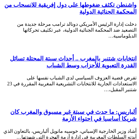
واشنطن تكثف ضغوطها على دول إفريقية للانسحاب من
المحكمة الجنائية الدولية
دخلت إدارة الرئيس الأمريكي دونالد ترامب مرحلة جديدة من
التصعيد ضد المحكمة الجنائية الدولية، عبر تكثيف تحركاتها
الدبلوماسية…
انتخابات شتنبر بالمغرب .. أحداث سبتة المحتلة تسائل
القدرة التعبوية للأحزاب وسط الشباب
تفرض قضية العزوف السياسي لدى الشباب نفسها على
الاستعدادات الجارية للانتخابات التشريعية المغربية المقررة في 23
شتنبر المقبل،…
ألباريس: ما حدث في سبتة غير مسبوق والمغرب كان
شريكا أساسيا في احتواء الأزمة
أشاد وزير الخارجية الإسباني، خوسيه مانويل ألباريس، بالتعاون الذي
أبدته السلطات المغربية في إدارة أزمة الهجرة التي شهدتها…