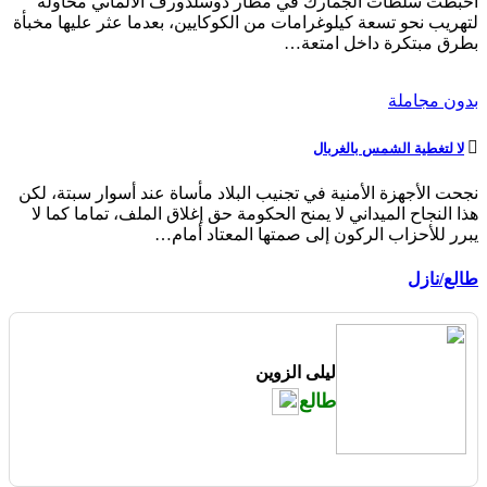
أحبطت سلطات الجمارك في مطار دوسلدورف الالماني محاولة
لتهريب نحو تسعة كيلوغرامات من الكوكايين، بعدما عثر عليها مخبأة
بطرق مبتكرة داخل امتعة…
بدون مجاملة
لا لتغطية الشمس بالغربال
نجحت الأجهزة الأمنية في تجنيب البلاد مأساة عند أسوار سبتة، لكن
هذا النجاح الميداني لا يمنح الحكومة حق إغلاق الملف، تماما كما لا
يبرر للأحزاب الركون إلى صمتها المعتاد أمام…
طالع/نازل
ليلى الزوين
طالع