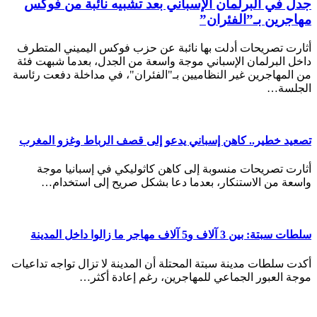
جدل في البرلمان الإسباني بعد تشبيه نائبة من فوكس
مهاجرين بـ”الفئران”
أثارت تصريحات أدلت بها نائبة عن حزب فوكس اليميني المتطرف
داخل البرلمان الإسباني موجة واسعة من الجدل، بعدما شبهت فئة
من المهاجرين غير النظاميين بـ"الفئران"، في مداخلة دفعت رئاسة
الجلسة…
تصعيد خطير.. كاهن إسباني يدعو إلى قصف الرباط وغزو المغرب
أثارت تصريحات منسوبة إلى كاهن كاثوليكي في إسبانيا موجة
واسعة من الاستنكار، بعدما دعا بشكل صريح إلى استخدام…
سلطات سبتة: بين 3 آلاف و5 آلاف مهاجر ما زالوا داخل المدينة
أكدت سلطات مدينة سبتة المحتلة أن المدينة لا تزال تواجه تداعيات
موجة العبور الجماعي للمهاجرين، رغم إعادة أكثر…