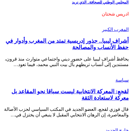
المجلس الوطني للصحافة.. الذي نريد
ادريس شحتان
المغرب الكبير
أشراف ليبيا.. جذور إدريسية تمتد من المغرب وأدوار في
حفظ الأنساب والمصالحة
يحافظ أشراف ليبيا على حضور ديني واجتماعي متوارث منذ قرون،
مستندين إلى أنساب تربطهم بآل بيت النبي محمد، فيما تعود…
سياسة
لقجع: المعركة الانتخابية ليست سباقا نحو المقاعد بل
معركة لاستعادة الثقة
قال فوزي لقجع، العضو الجديد في المكتب السياسي لحزب الأصالة
والمعاصرة، إن الرهان الانتخابي المقبل لا ينبغي أن يختزل في…
خارج الحدود