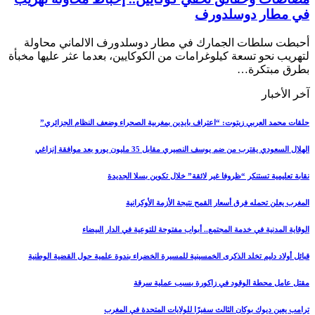
في مطار دوسلدورف
أحبطت سلطات الجمارك في مطار دوسلدورف الالماني محاولة
لتهريب نحو تسعة كيلوغرامات من الكوكايين، بعدما عثر عليها مخبأة
بطرق مبتكرة…
آخر الأخبار
حلقات محمد العربي زيتوت: “اعتراف بايدين بمغربية الصحراء وضعف النظام الجزائري”
الهلال السعودي يقترب من ضم يوسف النصيري مقابل 35 مليون يورو بعد موافقة إنزاغي
نقابة تعليمية تستنكر “ظروفا غير لائقة” خلال تكوين بسلا الجديدة
المغرب يعلن تحمله فرق أسعار القمح نتيجة الأزمة الأوكرانية
الوقاية المدنية في خدمة المجتمع.. أبواب مفتوحة للتوعية في الدار البيضاء
قبائل أولاد دليم تخلد الذكرى الخمسينية للمسيرة الخضراء بندوة علمية حول القضية الوطنية
مقتل عامل محطة الوقود في زاكورة بسبب عملية سرقة
ترامب يعين ديوك بوكان الثالث سفيرًا للولايات المتحدة في المغرب