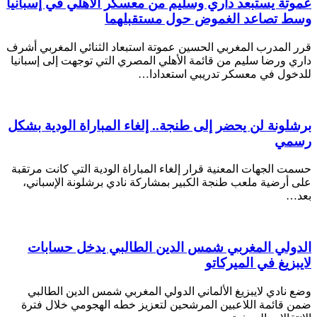
عموتة يستبعد داري وسليم من معسكر الأهلي في إسبانيا
وسط تصاعد الغموض حول مستقبلهما
قرر المدرب المغربي الحسين عموتة استبعاد الثنائي المغربي أشرف
داري ورضا سليم من قائمة الأهلي المصري التي توجهت إلى إسبانيا
للدخول في معسكر تدريبي استعدادا…
برشلونة لن يحضر إلى طنجة.. إلغاء المباراة الودية بشكل
رسمي
حسمت الجهات المعنية قرار إلغاء المباراة الودية التي كانت مرتقبة
على أرضية ملعب طنجة الكبير بمشاركة نادي برشلونة الإسباني،
بعد…
الدولي المغربي شمس الدين الطالبي يدخل حسابات
لايبزيغ في الميركاتو
وضع نادي لايبزيغ الألماني الدولي المغربي شمس الدين الطالبي
ضمن قائمة اللاعبين المرشحين لتعزيز خطه الهجومي خلال فترة