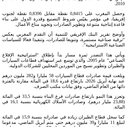
2010.
وحصل المغرب على 0,8415 نقطة مقابل 0,8396 نقطة لجنوب
إفريقيا، في مؤشر يقيّس شروط التصنيع وقدرة الدول على بناء
قاعدة إنتاجية متنوعة وتطوير الصادرات وتجويد مناخ الأعمال.
وأوضح تقرير البنك الإفريقي للتنمية أن التقدم المغربي يعكس
“ترقية صناعية مستمرة، وتنويعا للصادرات، وتنفيذا فعالا للسياسات
الصناعية الاستراتيجية”.
ويأتي هذا التصدر ثمرة مسار بدأ بإطلاق “استراتيجية الإقلاع
الصناعي” عام 2005، والذي توسع عبر استهداف قطاعات السيارات
والطيران وتطوير نسيج من الموردين المحليين للشركات الدولية.
وبلغت قيمة صادرات قطاع السيارات 58 مليارا و282 مليون درهم
عند نهاية أبريل 2026، بارتفاع قدره 18,6 في المائة مقارنة بالفترة
ذاتها من العام الماضي، وفق بيانات مكتب الصرف.
وتعزز هذا النمو بارتفاع صادرات فرع البناء بنسبة 33,5 في المائة
(23,88 مليار درهم)، وصادرات الأسلاك الكهربائية بنسبة 16,1 في
المائة.
كما سجل قطاع الطيران زيادة في صادراته بنسبة 15,9 في المائة
لتبلغ 11 مليارا و39 مليون درهم حتى متم أبريل الماضي، مدعوما