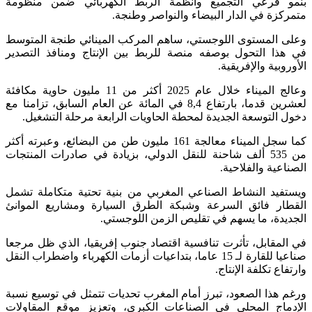
بنمو فرعي التجميع وأنظمة الربط الكهربائي ضمن منظومة
متمركزة في الدار البيضاء والنواصر وطنجة.
وعلى المستوى اللوجستي، ساهم المركب المينائي طنجة المتوسط
في هذا التحول بوصفه منصة للربط بين الإنتاج ومنافذ التصدير
الأوروبية والإفريقية.
وعالج الميناء خلال عام 2025 أكثر من 11 مليون حاوية مكافئة
لعشرين قدما، بارتفاع 8,4 في المائة عن العام السابق، تزامنا مع
دخول التوسعة الجديدة لمحطة الحاويات الرابعة مرحلة التشغيل.
كما سجل الميناء معالجة 161 مليون طن من البضائع، وعبرته أكثر
من 535 ألف شاحنة للنقل الدولي، بزيادة في صادرات المنتجات
الصناعية والفلاحية.
ويستفيد النشاط الصناعي المغربي من بنية تحتية متكاملة تشمل
القطار فائق السرعة وشبكة الطرق السيارة ومشاريع الموانئ
الجديدة، ما يسهم في تقليص الزمن اللوجستي.
في المقابل، تأثرت تنافسية اقتصاد جنوب إفريقيا، الذي ظل مرجعا
صناعيا للقارة لـ 15 عاما، بتداعيات أزمات الكهرباء واضطراب النقل
وارتفاع تكلفة الإنتاج.
ورغم هذا الصعود، تبرز أمام المغرب تحديات تتمثل في توسيع نسبة
الإدماج المحلي في الصناعات الكبرى، وتعزيز موقع المقاولات