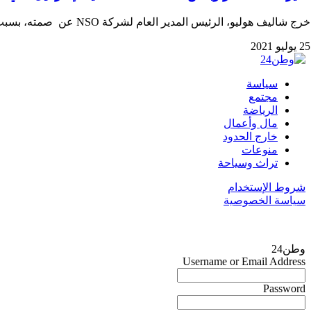
خرج شاليف هوليو، الرئيس المدير العام لشركة NSO عن صمته، بسبب التهم في ترويج لبرنامج…
25 يوليو 2021
سياسة
مجتمع
الرياضة
مال وأعمال
خارج الحدود
منوعات
تراث وسياحة
شروط الإستخدام
سياسة الخصوصية
وطن24
Username or Email Address
Password