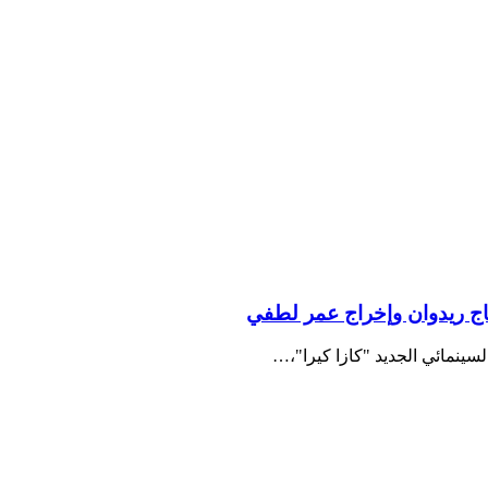
نتاج ريدوان وإخراج عمر لطفي
لسينمائي الجديد "كازا كيرا"،…