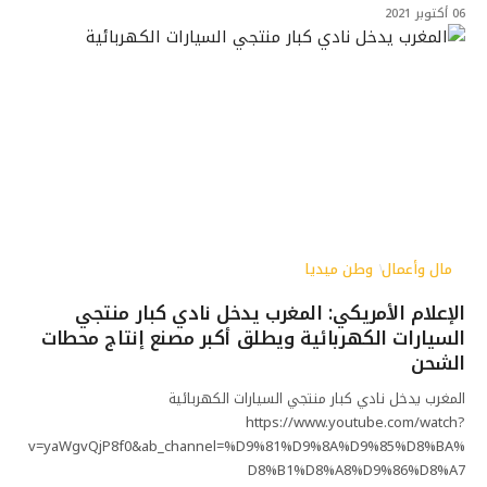
06 أكتوبر 2021
مال وأعمال
وطن ميديا
الإعلام الأمريكي: المغرب يدخل نادي كبار منتجي
السيارات الكهربائية ويطلق أكبر مصنع إنتاج محطات
الشحن
المغرب يدخل نادي كبار منتجي السيارات الكهربائية
https://www.youtube.com/watch?
v=yaWgvQjP8f0&ab_channel=%D9%81%D9%8A%D9%85%D8%BA%
D8%B1%D8%A8%D9%86%D8%A7