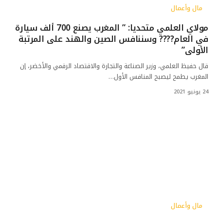
مال وأعمال
مولاي العلمي متحديا: ” المغرب يصنع 700 ألف سيارة
في العام???? وسننافس الصين والهند على المرتبة
الأولى”
قال حفيظ العلمي، وزير الصناعة والتجارة والاقتصاد الرقمي والأخضر، إن
المغرب يطمح ليصبح المنافس الأول…
24 يونيو 2021
مال وأعمال