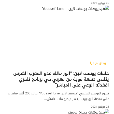
26 يوليو 2021
وطن ميديا
حلقات يوسف لاين: “أنور مالك عدو المغرب الشرس
يتلقى صفعة قوية من مغربي في برنامج تلفزي
افقدته الوعي على المباشر”
تجاوز اليوتيبر المغربي “يوسف لاين Youssef Line” حاجز 200 ألف مشترك
على منصة اليوتيوب، ينشر فيديوهات تناقش…
25 يوليو 2021