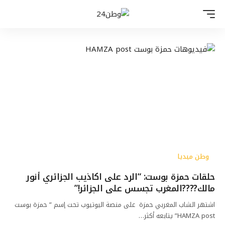
وطن ميديا
حلقات حمزة بوست: “الرد على اكاذيب الجزائري أنور
مالك????المغرب تجسس على الجزائر!”
اشتهر الشاب المغربي حمزة على منصة اليوتيوب تحت إسم ” حمزة بوست
HAMZA post” يتابعه أكثر…