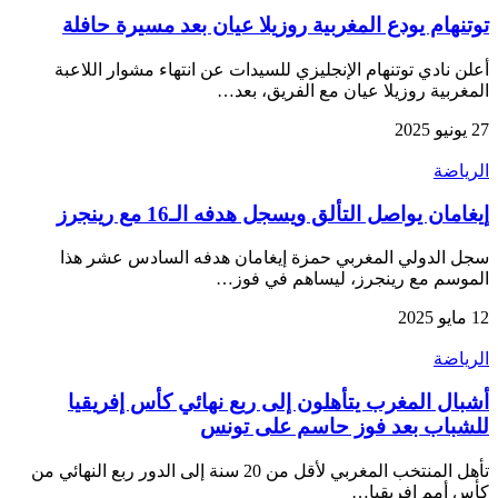
توتنهام يودع المغربية روزيلا عيان بعد مسيرة حافلة
أعلن نادي توتنهام الإنجليزي للسيدات عن انتهاء مشوار اللاعبة
المغربية روزيلا عيان مع الفريق، بعد…
27 يونيو 2025
الرياضة
إيغامان يواصل التألق ويسجل هدفه الـ16 مع رينجرز
سجل الدولي المغربي حمزة إيغامان هدفه السادس عشر هذا
الموسم مع رينجرز، ليساهم في فوز…
12 مايو 2025
الرياضة
أشبال المغرب يتأهلون إلى ربع نهائي كأس إفريقيا
للشباب بعد فوز حاسم على تونس
تأهل المنتخب المغربي لأقل من 20 سنة إلى الدور ربع النهائي من
كأس أمم إفريقيا…