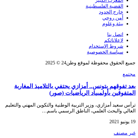
المغرب الكبير
القضية الفلسطينية
خارج الحدود
أمن روحي
بيئة وعلوم
اتصل بنا
لإعلاناتكم
شروط الإستخدام
سياسة الخصوصية
جميع الحقوق محفوظة لموقع وطن24 © 2025
مجتمع
بعد تفوقهم بتونس.. أمزازي يحتفي بالتلاميذ المغاربة
المتفوقين بأولمبياد الرياضيات (صور)
ترأس سعيد أمزازي، وزير التربية الوطنية والتكوين المهني والتعليم
العالي والبحث العلمي، الناطق الرسمي باسم…
19 يونيو 2021
غير مصنف