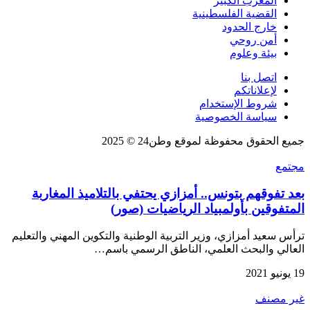
المغرب الكبير
القضية الفلسطينية
خارج الحدود
أمن روحي
بيئة وعلوم
اتصل بنا
لإعلاناتكم
شروط الإستخدام
سياسة الخصوصية
جميع الحقوق محفوظة لموقع وطن24 © 2025
مجتمع
بعد تفوقهم بتونس.. أمزازي يحتفي بالتلاميذ المغاربة
المتفوقين بأولمبياد الرياضيات (صور)
ترأس سعيد أمزازي، وزير التربية الوطنية والتكوين المهني والتعليم
العالي والبحث العلمي، الناطق الرسمي باسم…
19 يونيو 2021
غير مصنف