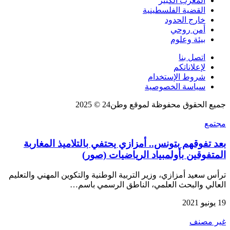
المغرب الكبير
القضية الفلسطينية
خارج الحدود
أمن روحي
بيئة وعلوم
اتصل بنا
لإعلاناتكم
شروط الإستخدام
سياسة الخصوصية
جميع الحقوق محفوظة لموقع وطن24 © 2025
مجتمع
بعد تفوقهم بتونس.. أمزازي يحتفي بالتلاميذ المغاربة
المتفوقين بأولمبياد الرياضيات (صور)
ترأس سعيد أمزازي، وزير التربية الوطنية والتكوين المهني والتعليم
العالي والبحث العلمي، الناطق الرسمي باسم…
19 يونيو 2021
غير مصنف