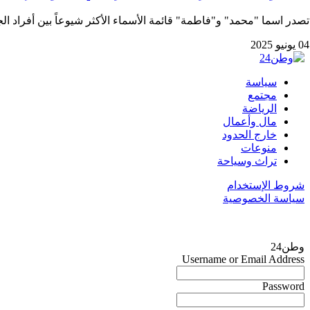
تصدر اسما "محمد" و"فاطمة" قائمة الأسماء الأكثر شيوعاً بين أفراد ال
04 يونيو 2025
سياسة
مجتمع
الرياضة
مال وأعمال
خارج الحدود
منوعات
تراث وسياحة
شروط الإستخدام
سياسة الخصوصية
وطن24
Username or Email Address
Password