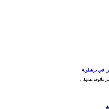
ين في برشلونة
غير مألوفة نفذتها…
ة