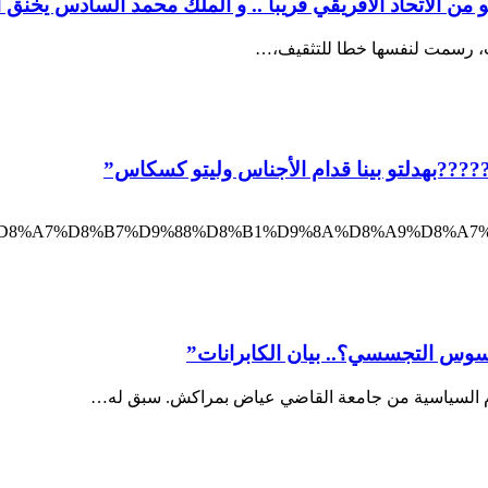
من الاتحاد الافريقي قريبا .. و الملك محمد السادس يخنق ا
???بهدلتو بينا قدام الأجناس وليتو كسكاس”
%B1%D8%A7%D8%B7%D9%88%D8%B1%D9%8A%D8%A9%D8%
غاسوس التجسسي؟.. بيان الكابرانات”
وم السياسية من جامعة القاضي عياض بمراكش. سبق له…