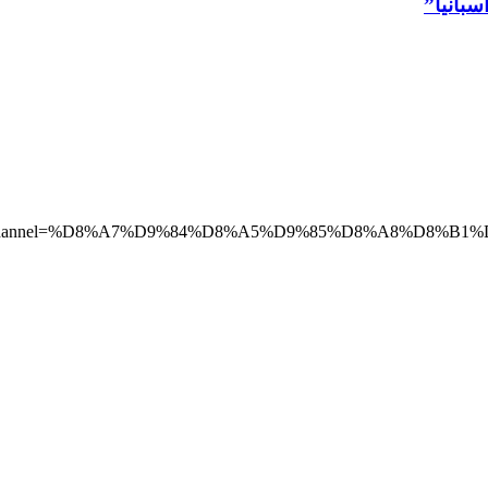
سبانيا”
b_channel=%D8%A7%D9%84%D8%A5%D9%85%D8%A8%D8