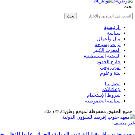
بحث
الرئيسية
سياسة
مال وأعمال
تراث وسياحة
المغرب الكبير
القضية الفلسطينية
خارج الحدود
أمن روحي
بيئة وعلوم
اتصل بنا
لإعلاناتكم
شروط الإستخدام
سياسة الخصوصية
جميع الحقوق محفوظة لموقع وطن24 © 2025
غير مصنف
معهد جنوب إفريقيا للشؤون الدولية: الجزائر عليها النظر بج