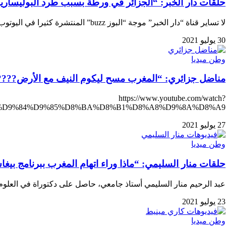
حلقات دار الخبر: “الجزائر في ورطة بسبب طرد البوليساريو 
لا تساير قناة “دار الخبر” موجة “البوز buzz” المنتشرة كثيرا في اليوتوب، رسمت لنفسها خطا للتثقيف،…
30 يوليو 2021
وطن ميديا
مناضل جزائري: “المغرب مسح ليكوم النيف مع الأرض?????
https://www.youtube.com/watch?
A7%D9%84%D9%85%D8%BA%D8%B1%D8%A8%D9%8A%D8%A9
27 يوليو 2021
وطن ميديا
حلقات منار السليمي: “ماذا وراء اتهام المغرب ببرنامج بي
عبد الرحيم منار السليمي أستاذ جامعي، حاصل على دكتوراة في العل
23 يوليو 2021
وطن ميديا