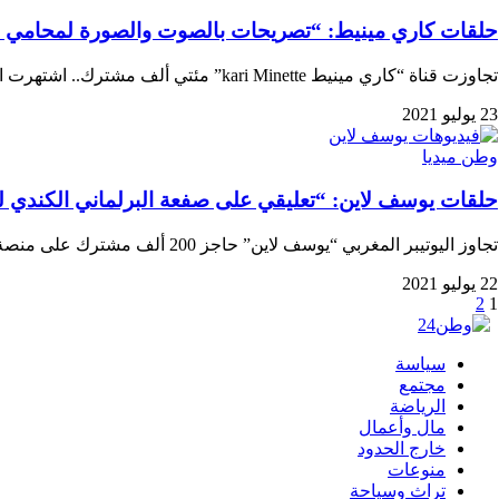
حلقات كاري مينيط: “تصريحات بالصوت والصورة لمحامي المغ
تجاوزت قناة “كاري مينيط kari Minette” مئتي ألف مشترك.. اشتهرت المواطنة المغربية في الديار الفرنسية على …
23 يوليو 2021
وطن ميديا
حلقات يوسف لاين: “تعليقي على صفعة البرلماني الكندي للج
تجاوز اليوتيبر المغربي “يوسف لاين” حاجز 200 ألف مشترك على منصة اليوتيوب، ينشر فيديوهات تناقش الاحدات السياسية…
22 يوليو 2021
2
1
سياسة
مجتمع
الرياضة
مال وأعمال
خارج الحدود
منوعات
تراث وسياحة