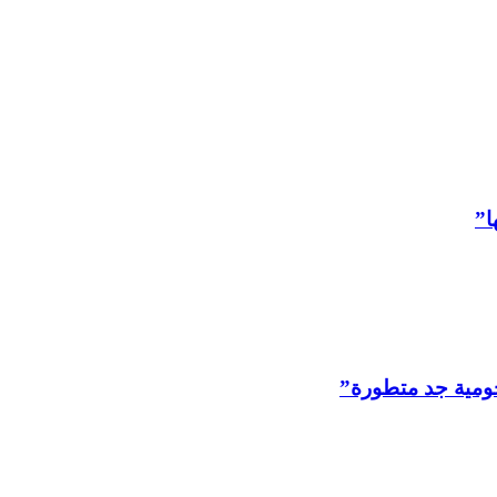
ا”
جومية جد متطورة”