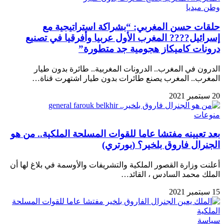
وطن ميديا
حلقات حسن المغربي: “بشراكة استراتيجية مع
إسرائيل???? المغرب الأول عربيا وأفرقيا في تصنيع
درونات كاميكاز هجومية جد متطورة”
الدرون في المغرب.. الدرونات المغربية.. طائرة بدون طيار
المغرب.. المغرب يصنع طائرات بدون طيار اشتهرت قناة…
20 سبتمبر 2021
منوعات
بعد تعيينه مفتشا عاما للقوات المسلحة الملكية.. من هو
الجنرال فاروق بلخير؟ (بورتري)
أعلنت وزارة القصور الملكية والتشريفات والأوسمة في بلاغ لها أن
الملك محمد السادس ، القائد…
15 سبتمبر 2021
سياسة