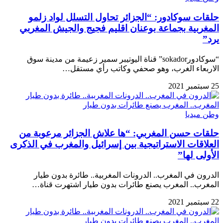
حلقات سوكادور: “الجزائر تحاول التسلل لواد زلمو
المغربية بجماعة بوعنان اقليم فجيج والجيش المغربي
يرد”
“سوكادورsokador” قناة اليوتيبر سمير زعيمة من مدينة سوق
الاربعاء الغرب، وهو صحفي وكاتب رأي مستقل…
25 سبتمبر 2021
وطن ميديا
حلقات حسن المغربي: “ها علاش الجزائر مرعوبة من
العلاقات الاستراتيجية بين إسرائيل والمغرب في الذكرى
الأولى لها”
الدرون في المغرب.. الدرونات المغربية.. طائرة بدون طيار
المغرب.. المغرب يصنع طائرات بدون طيار اشتهرت قناة…
22 سبتمبر 2021