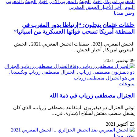
وطن ميديا
حلقات عثمان بنجلون: “إرتباطا بدور المغرب في
المنطقة أمريكا تسحب قواتها العسكرية من اسبانيا”
الجيش المغربي 2021 , صفقات الجيش المغربي 2021 , الجيش
المغربي امريكا , أخبار الجيش…
09 نوفمبر 2021
منوعات
الجنرال مصطفى زرياب في ذمة الله
توفي الجنرال دو ديفيزيون المتقاعد مصطفى زرياب، الذي كان
يشغل منصب مفتش لسلاح الإشارة، في…
23 أكتوبر 2021
وطن ميديا