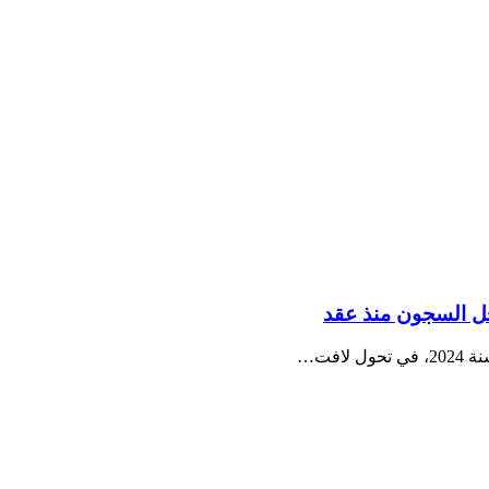
اخل السجون منذ عقد
افت…