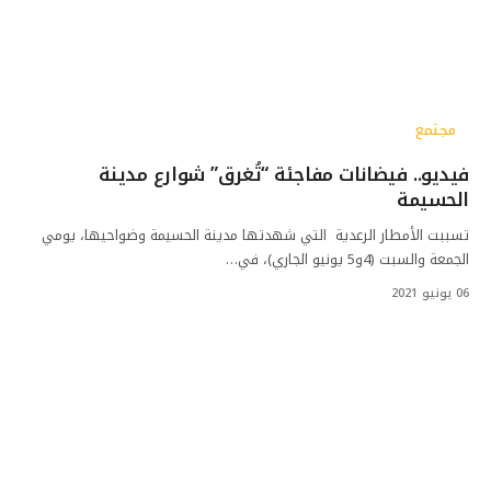
مجتمع
فيديو.. فيضانات مفاجئة “تُغرق” شوارع مدينة
الحسيمة
تسببت الأمطار الرعدية التي شهدتها مدينة الحسيمة وضواحيها، يومي
الجمعة والسبت (4و5 يونيو الجاري)، في…
06 يونيو 2021