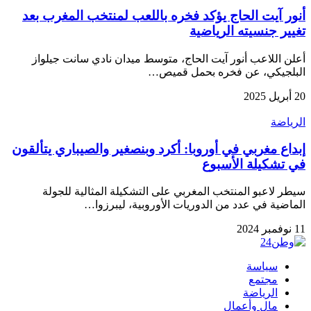
أنور آيت الحاج يؤكد فخره باللعب لمنتخب المغرب بعد
تغيير جنسيته الرياضية
أعلن اللاعب أنور آيت الحاج، متوسط ميدان نادي سانت جيلواز
البلجيكي، عن فخره بحمل قميص…
20 أبريل 2025
الرياضة
إبداع مغربي في أوروبا: أكرد وبنصغير والصيباري يتألقون
في تشكيلة الأسبوع
سيطر لاعبو المنتخب المغربي على التشكيلة المثالية للجولة
الماضية في عدد من الدوريات الأوروبية، ليبرزوا…
11 نوفمبر 2024
سياسة
مجتمع
الرياضة
مال وأعمال