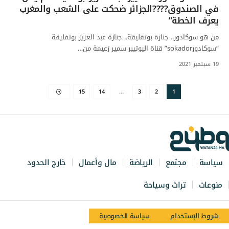
في الصندوق????الجزائر ضحكت على الشعب والمغرب
يعرف الخطة”
من هو سوكادور.. جنازة بوتفليقة.. جنازة عبد العزيز بوتفليقة
“سوكادورsokador” قناة اليوتيبر سمير زعيمة من…
19 سبتمبر 2021
15
14
…
3
2
1
سياسة
مجتمع
الرياضة
مال وأعمال
خارج الحدود
منوعات
تراث وسياحة
شروط الإستخدام
سياسة الخصوصية