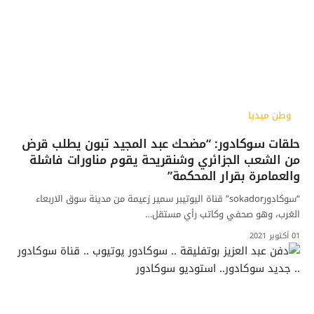
وطن ميديا
حلقات سوكادور: “مضحك عبد المجيد تبون يطلب قرض
من الشعب الجزائري وشنقريحة يقوم مناورات فاشلة
والعمامرة بقرار المحكمة”
“سوكادورsokador” قناة اليوتيبر سمير زعيمة من مدينة سوق الاربعاء
الغرب، وهو صحفي وكاتب رأي مستقل…
01 أكتوبر 2021