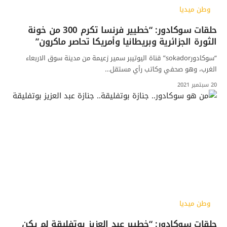
وطن ميديا
حلقات سوكادور: “خطيير فرنسا تكرم 300 من خونة
الثورة الجزائرية وبريطانيا وأمريكا تحاصر ماكرون”
“سوكادورsokador” قناة اليوتيبر سمير زعيمة من مدينة سوق الاربعاء
الغرب، وهو صحفي وكاتب رأي مستقل…
20 سبتمبر 2021
وطن ميديا
حلقات سوكادور: “خطيير عبد العزيز بوتفليقة لم يكن