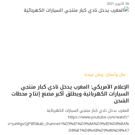
06 أكتوبر 2021
مال وأعمال
وطن ميديا
الإعلام الأمريكي: المغرب يدخل نادي كبار منتجي
السيارات الكهربائية ويطلق أكبر مصنع إنتاج محطات
الشحن
المغرب يدخل نادي كبار منتجي السيارات الكهربائية
https://www.youtube.com/watch?
v=yaWgvQjP8f0&ab_channel=%D9%81%D9%8A%D9%85%D8%BA%
D8%B1%D8%A8%D9%86%D8%A7