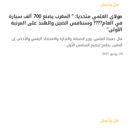
مال وأعمال
مولاي العلمي متحديا: ” المغرب يصنع 700 ألف سيارة
في العام???? وسننافس الصين والهند على المرتبة
الأولى”
قال حفيظ العلمي، وزير الصناعة والتجارة والاقتصاد الرقمي والأخضر، إن
المغرب يطمح ليصبح المنافس الأول…
24 يونيو 2021
مال وأعمال