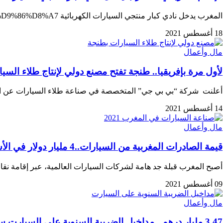
المغرب يدخل نادي كبار منتجي السيارات الكهربائية https://www.youtube.com/watch?v=yaWgvQjP8f0&ab_channel=%D9%81%D9%8A%D9%85%D8%BA%D8%B1%D8%A8%D9%86%D8%A7
18 أغسطس 2021
مال وأعمال
لأول مرة بإفريقيا.. طنجة تفتح مصنع دولي لإنتاج طلاء السي
أعلنت شركة “بي بي جي” المتخصصة في صناعة طلاء السيارات عن افت
14 أغسطس 2021
مال وأعمال
قيمة الصادرات المغربية من السيارات..4 مليار دولار في الأشهر الـ 5 الأولى من 2021
أصبح المغرب قبلة جد هامة لشركات السيارات العالمية، عبر إقامة ن
09 أغسطس 2021
مال وأعمال
3.47 مليار درهم.. مداخيل الضريبة السنوية على السيارت سنة 2020