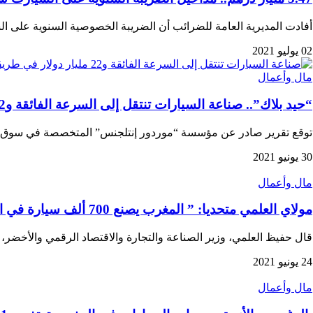
أفادت المديرية العامة للضرائب أن الضريبة الخصوصية السنوية على السيارات،
02 يوليو 2021
مال وأعمال
“حيد بلاك”.. صناعة السيارات تنتقل إلى السرعة الفائقة و22 مليار دولار في طريقها إلى المغرب (تقرير)
توقع تقرير صادر عن مؤسسة “موردور إنتلجنس” المتخصصة في سوق
30 يونيو 2021
مال وأعمال
مولاي العلمي متحديا: ” المغرب يصنع 700 ألف سيارة في العام???? وسننافس الصين والهند على المرتبة الأولى”
قال حفيظ العلمي، وزير الصناعة والتجارة والاقتصاد الرقمي والأخضر
24 يونيو 2021
مال وأعمال