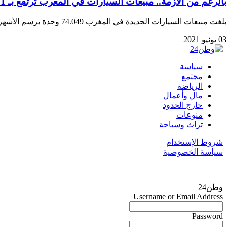
بالرغم من الأزمة.. مبيعات السيارات في المغرب ترتفع بـ 11 في المائة
بلغت مبيعات السيارات الجديدة في المغرب 74.049 وحدة برسم الأشهر الخمسة الأولى من سنة 2021،…
03 يونيو 2021
سياسة
مجتمع
الرياضة
مال وأعمال
خارج الحدود
منوعات
تراث وسياحة
شروط الإستخدام
سياسة الخصوصية
وطن24
Username or Email Address
Password