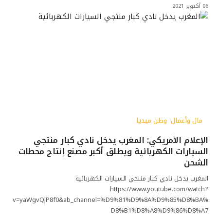
06 أكتوبر 2021
مال وأعمال
وطن ميديا
الإعلام الأمريكي: المغرب يدخل نادي كبار منتجي
السيارات الكهربائية ويطلق أكبر مصنع إنتاج محطات
الشحن
المغرب يدخل نادي كبار منتجي السيارات الكهربائية
https://www.youtube.com/watch?
v=yaWgvQjP8f0&ab_channel=%D9%81%D9%8A%D9%85%D8%BA%
D8%B1%D8%A8%D9%86%D8%A7