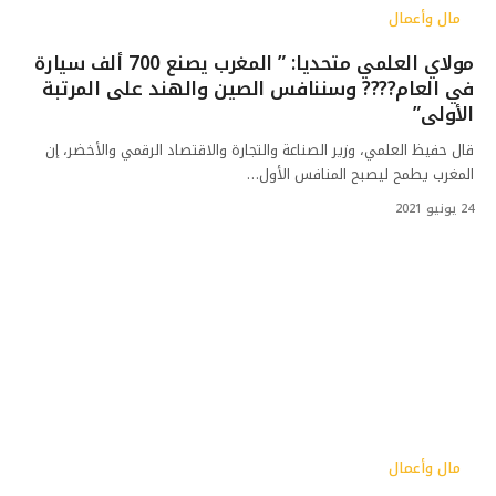
مال وأعمال
مولاي العلمي متحديا: ” المغرب يصنع 700 ألف سيارة
في العام???? وسننافس الصين والهند على المرتبة
الأولى”
قال حفيظ العلمي، وزير الصناعة والتجارة والاقتصاد الرقمي والأخضر، إن
المغرب يطمح ليصبح المنافس الأول…
24 يونيو 2021
مال وأعمال