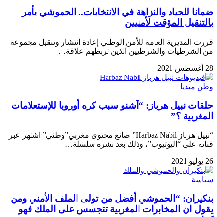
ضمانا للحياد والنزاهة في الانتخابات.. الحموشي يأمر
بالتنقيل المؤقت لأمنيين
قررت المديرية العامة للأمن الوطني إعادة انتشار وتنقيل مجموعة
من الشرطيات والشرطيين الذين تربطهم علاقة…
28 أغسطس 2021
وطن ميديا
حلقات نبيل هرباز: “آشنو سبب كره أوروبا للإستعلامات
المغربية ؟”
“نبيل هرباز Harbaz Nabil” صانع محتوى مغربي”وطني” اشتهر عبر
قناته على “اليوتيوب”، وذلك بعد نشره سلسلة…
26 يوليو 2021
سياسة
بنكيران: “الحموشي أفضل من تولى الملف الأمني ومن
يقول ان المخابرات المغربية تتجسس على الملك فهو