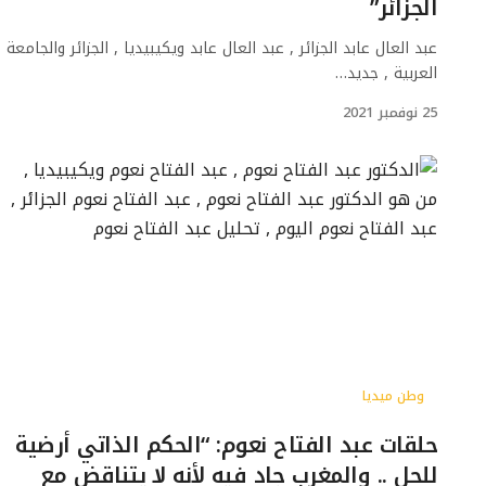
الجزائر”
عبد العال عابد الجزائر , عبد العال عابد ويكيبيديا , الجزائر والجامعة
العربية , جديد…
25 نوفمبر 2021
وطن ميديا
حلقات عبد الفتاح نعوم: “الحكم الذاتي أرضية
للحل .. والمغرب جاد فيه لأنه لا يتناقض مع