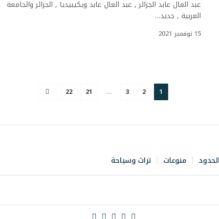
عبد العال عابد الجزائر , عبد العال عابد ويكيبيديا , الجزائر والجامعة
العربية , جديد…
15 نوفمبر 2021
22
21
…
3
2
1
لحدود
منوعات
تراث وسياحة