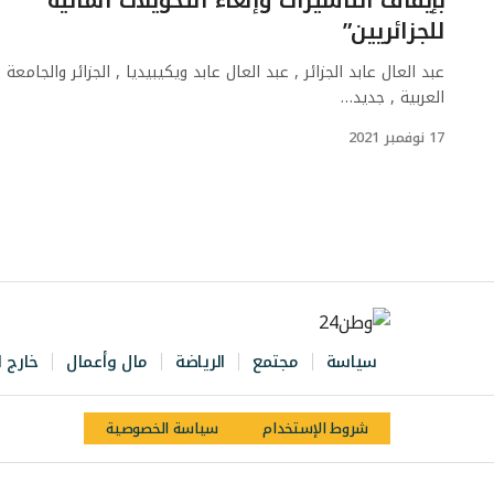
للجزائريين”
عبد العال عابد الجزائر , عبد العال عابد ويكيبيديا , الجزائر والجامعة
العربية , جديد…
17 نوفمبر 2021
سياسة
مجتمع
الرياضة
مال وأعمال
خارج ا
شروط الإستخدام
سياسة الخصوصية