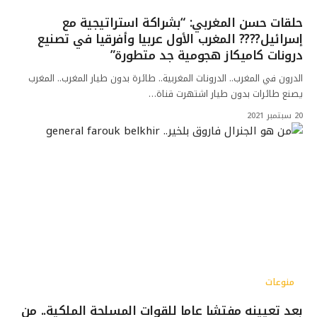
حلقات حسن المغربي: “بشراكة استراتيجية مع
إسرائيل???? المغرب الأول عربيا وأفرقيا في تصنيع
درونات كاميكاز هجومية جد متطورة”
الدرون في المغرب.. الدرونات المغربية.. طائرة بدون طيار المغرب.. المغرب
يصنع طائرات بدون طيار اشتهرت قناة…
20 سبتمبر 2021
منوعات
بعد تعيينه مفتشا عاما للقوات المسلحة الملكية.. من