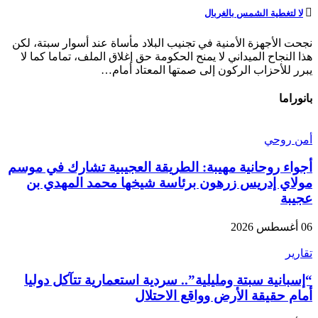
لا لتغطية الشمس بالغربال
نجحت الأجهزة الأمنية في تجنيب البلاد مأساة عند أسوار سبتة، لكن
هذا النجاح الميداني لا يمنح الحكومة حق إغلاق الملف، تماما كما لا
يبرر للأحزاب الركون إلى صمتها المعتاد أمام…
بانوراما
أمن روحي
أجواء روحانية مهيبة: الطريقة العجيبية تشارك في موسم
مولاي إدريس زرهون برئاسة شيخها محمد المهدي بن
عجيبة
06 أغسطس 2026
تقارير
“إسبانية سبتة ومليلية”.. سردية استعمارية تتآكل دوليا
أمام حقيقة الأرض وواقع الاحتلال