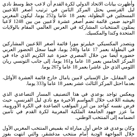
وأظهرت بيانات الاتحاد الدولي لكرة القدم أن لاعب خط وسط نادي
ليل الفرنسي يحتل المركز الثامن في ترتيب أصغر اللاعبين
المسجلين في البطولة، بعمر 18 عاما و252 يوما، ليكون المغربي
الوحيد ضمن قائمة تضم أصغر عشرة لاعبين من بين 1248 لاعبا
يمثلون المنتخبات المشاركة في العرس العالمي المقام بالولايات
المتحدة وكندا والمكسيك.
ويتصدر المكسيكي خيلبرتو مورا قائمة أصغر اللاعبين المشاركين
في البطولة بعمر 17 عاما و240 يوما، فيما سجل الحضور العربي
حضوره أيضا من خلال المصري حمزة عبد الكريم الذي جاء في
المركز الخامس بعمر 18 عاما و161 يوما، إلى جانب التونسي ريان
اللومي الذي حل عاشرا بعمر 18 عاما و267 يوما.
في المقابل، حل الإسباني لامين يامال خارج قائمة العشرة الأوائل،
بعدما احتل المركز الثالث عشر بعمر 18 عاما و333 يوما.
ويعكس تواجد بوعدي في هذا التصنيف المسار التصاعدي الذي
يعيشه اللاعب خلال المواسم الأخيرة مع نادي ليل الفرنسي، حيث
فرض نفسه كواحد من أبرز المواهب الصاعدة في الكرة الأوروبية،
ما عزز جهود الجامعة الملكية المغربية لكرة القدم في تأمين
انضمامه إلى المنتخب الوطني.
وكان بوعدي قد خاض أول مباراة له بقميص المنتخب المغربي الأول
خلال المواجهة الودية أمام منتخب مدغشقر، والتي انتهت بفوز