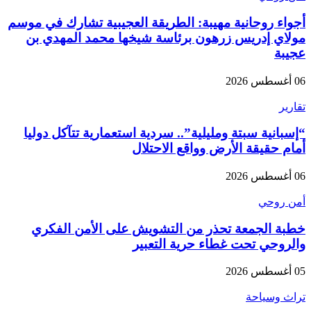
أجواء روحانية مهيبة: الطريقة العجيبية تشارك في موسم
مولاي إدريس زرهون برئاسة شيخها محمد المهدي بن
عجيبة
06 أغسطس 2026
تقارير
“إسبانية سبتة ومليلية”.. سردية استعمارية تتآكل دوليا
أمام حقيقة الأرض وواقع الاحتلال
06 أغسطس 2026
أمن روحي
خطبة الجمعة تحذر من التشويش على الأمن الفكري
والروحي تحت غطاء حرية التعبير
05 أغسطس 2026
تراث وسياحة